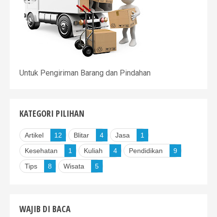
Untuk Pengiriman Barang dan Pindahan
KATEGORI PILIHAN
Artikel
12
Blitar
4
Jasa
1
Kesehatan
1
Kuliah
4
Pendidikan
9
Tips
8
Wisata
5
WAJIB DI BACA