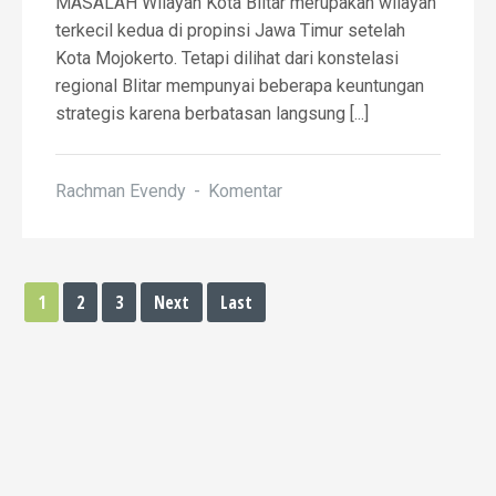
MASALAH Wilayah Kota Blitar merupakan wilayah
terkecil kedua di propinsi Jawa Timur setelah
Kota Mojokerto. Tetapi dilihat dari konstelasi
regional Blitar mempunyai beberapa keuntungan
strategis karena berbatasan langsung [...]
Rachman Evendy
Komentar
1
2
3
Next
Last