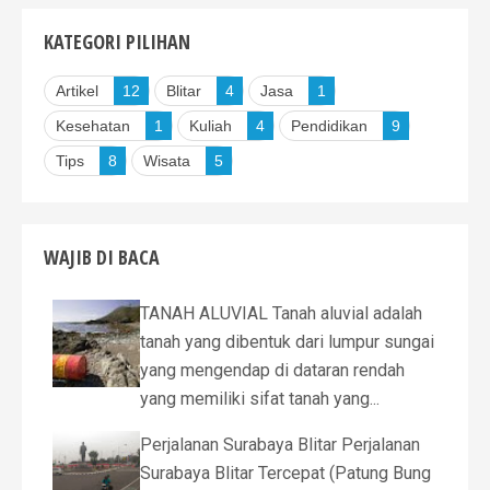
KATEGORI PILIHAN
Artikel
12
Blitar
4
Jasa
1
Kesehatan
1
Kuliah
4
Pendidikan
9
Tips
8
Wisata
5
WAJIB DI BACA
TANAH ALUVIAL Tanah aluvial adalah
tanah yang dibentuk dari lumpur sungai
yang mengendap di dataran rendah
yang memiliki sifat tanah yang...
Perjalanan Surabaya Blitar Perjalanan
Surabaya Blitar Tercepat (Patung Bung