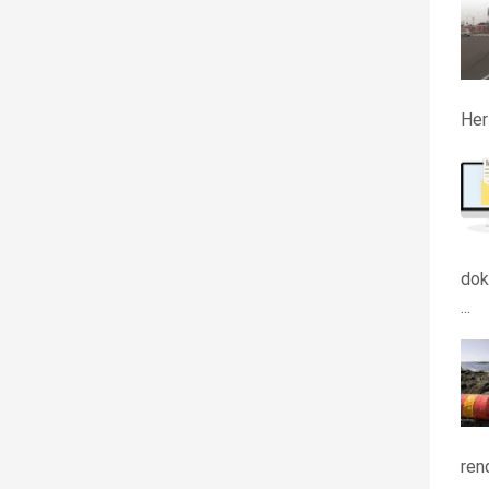
Her
dok
...
ren