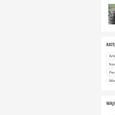
KATE
Arti
Kes
Pen
Wis
WAJI