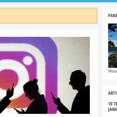
PAK
Wisa
ARTI
10 T
JAW