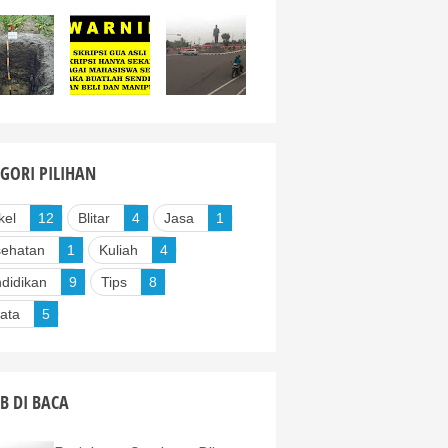
GORI PILIHAN
kel
12
Blitar
4
Jasa
1
ehatan
1
Kuliah
4
didikan
9
Tips
8
ata
5
B DI BACA