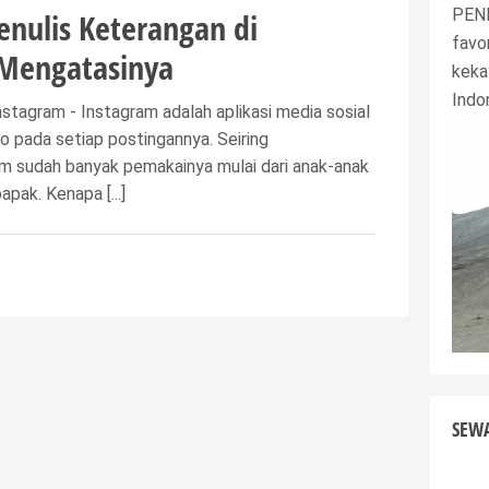
PEND
enulis Keterangan di
favo
 Mengatasinya
keka
Indo
nstagram - Instagram adalah aplikasi media sosial
 pada setiap postingannya. Seiring
m sudah banyak pemakainya mulai dari anak-anak
pak. Kenapa [...]
SEW