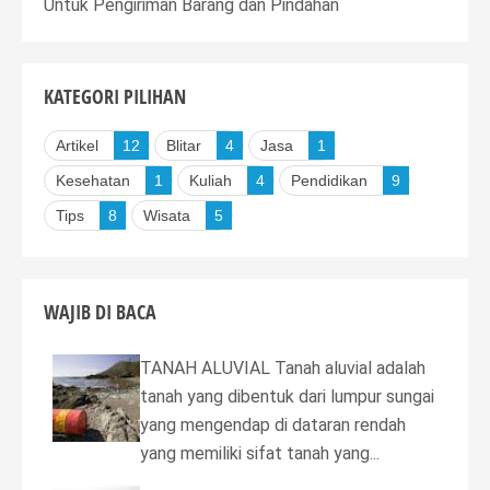
Untuk Pengiriman Barang dan Pindahan
KATEGORI PILIHAN
Artikel
12
Blitar
4
Jasa
1
Kesehatan
1
Kuliah
4
Pendidikan
9
Tips
8
Wisata
5
WAJIB DI BACA
TANAH ALUVIAL Tanah aluvial adalah
tanah yang dibentuk dari lumpur sungai
yang mengendap di dataran rendah
yang memiliki sifat tanah yang...